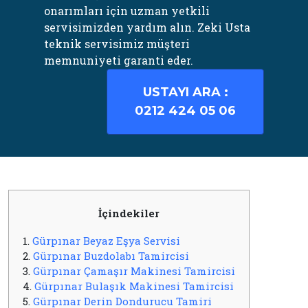
onarımları için uzman yetkili
servisimizden yardım alın. Zeki Usta
teknik servisimiz müşteri
memnuniyeti garanti eder.
USTAYI ARA :
0212 424 05 06
İçindekiler
1.
Gürpınar Beyaz Eşya Servisi
2.
Gürpınar Buzdolabı Tamircisi
3.
Gürpınar Çamaşır Makinesi Tamircisi
4.
Gürpınar Bulaşık Makinesi Tamircisi
5.
Gürpınar Derin Dondurucu Tamiri